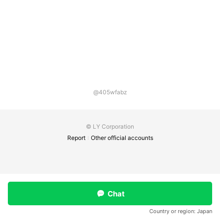
@405wfabz
© LY Corporation
Report
Other official accounts
Chat
Country or region:
Japan