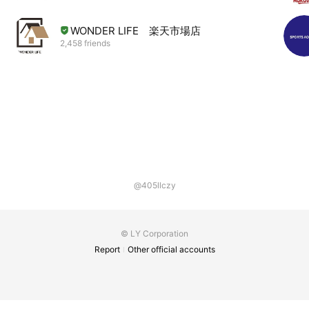
WONDER LIFE 楽天市場店
2,458 friends
@405llczy
© LY Corporation
Report
Other official accounts