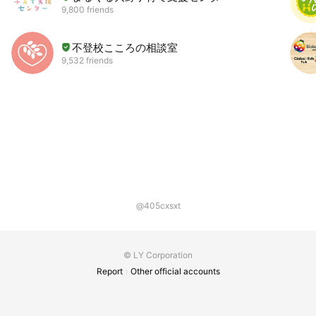
9,800 friends
不登校こころの相談室
9,532 friends
@405cxsxt
© LY Corporation
Report
Other official accounts