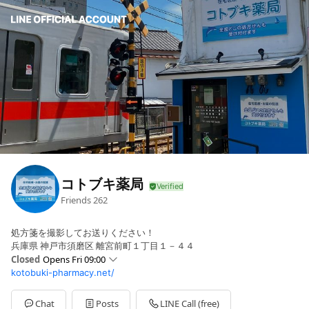
コトブキ薬局
Friends
262
処方箋を撮影してお送りください！
兵庫県 神戸市須磨区 離宮前町１丁目１－４４
Closed
Opens Fri 09:00
kotobuki-pharmacy.net/
Sun
Closed
Mon
09:00 - 19:00
Tue
09:00 - 19:00
Chat
Posts
LINE Call (free)