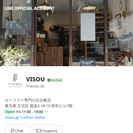
VISOU
Friends
56
ローファー専門の注文靴店
東京都 文京区 後楽2-18-19 窪寺ビル1階
Open
Fri 11:00 - 19:00
visou.jp
1 other items
Sun
11:00 - 19:00
Mon
11:00 - 19:00
Tue
11:00 - 19:00
Chat
Coupons