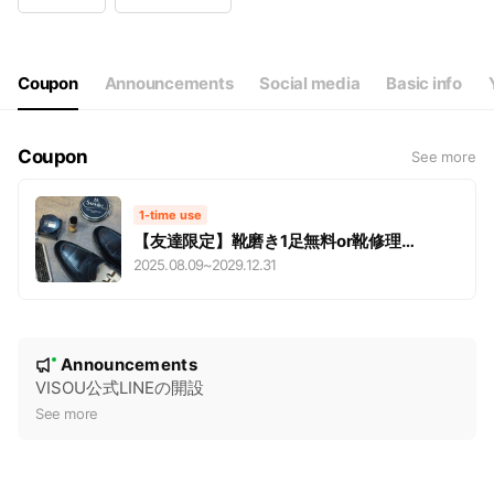
Wed
Closed
Thu
11:00 - 19:00
Fri
11:00 - 19:00
Sat
11:00 - 19:00
Coupon
Announcements
Social media
Basic info
水曜定休・日曜日のみ予約制での営業
Coupon
See more
1-time use
【友達限定】靴磨き1足無料or靴修理
10％OFF
2025.08.09
~
2029.12.31
N
Announcements
New
o
VISOU公式LINEの開設
t
See more
i
c