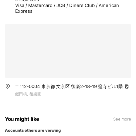
Visa / Mastercard / JCB / Diners Club / American
Express
〒112-0004 東京都 文京区 後楽2-18-19 窪寺ビル1階
飯田橋, 後楽園
You might like
See more
Accounts others are viewing