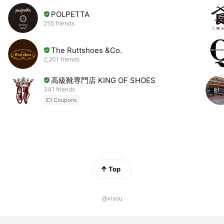
POLPETTA
255 friends
The Ruttshoes &Co.
2,201 friends
高級靴専門店 KING OF SHOES
341 friends
Coupons
Top
@visou