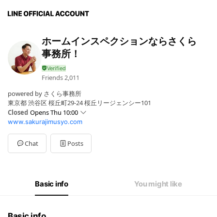
ホームインスペクションならさくら
事務所！
Friends
2,011
powered by さくら事務所
東京都 渋谷区 桜丘町29-24 桜丘リージェンシー101
Closed
Opens Thu 10:00
www.sakurajimusyo.com
Sun
10:00 - 18:00
Mon
10:00 - 18:00
Tue
10:00 - 18:00
Chat
Posts
Wed
10:00 - 18:00
Thu
10:00 - 18:00
Fri
10:00 - 18:00
Sat
10:00 - 18:00
Basic info
You might like
Basic info