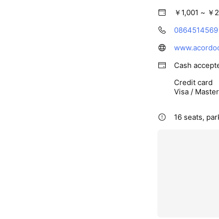
￥1,001 ~ ￥2
0864514569
www.acordoc
Cash accept
Credit card
Visa / Maste
16 seats, par