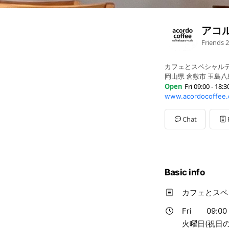
アコ
Friends
2
カフェとスペシャル
岡山県 倉敷市 玉島八島
Open
Fri 09:00 - 18:3
www.acordocoffee.
Sun
09:00 - 18:30
Mon
09:00 - 18:30
Tue
Closed
Chat
Wed
09:00 - 18:30
Thu
09:00 - 18:30
Fri
09:00 - 18:30
Sat
09:00 - 18:30
火曜日(祝日の場合は
Basic info
カフェとスペ
Fri
09:00 
火曜日(祝日