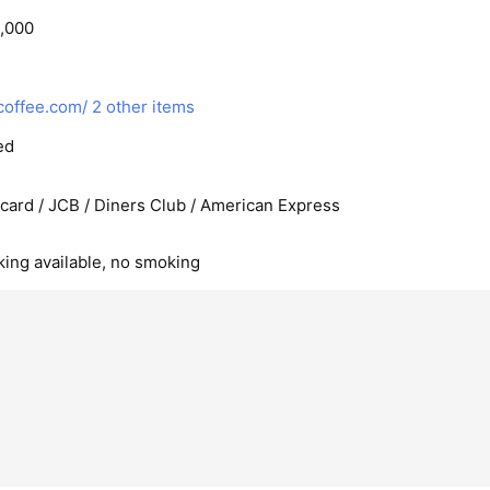
,000
offee.com/
2 other items
ed
rcard / JCB / Diners Club / American Express
king available, no smoking