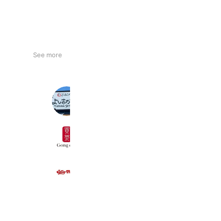
See more
倉敷よしおか食堂
425 friends
Takeout
ゴンチャ
5,355,943 friends
ジョリーパスタ原尾島店
376 friends