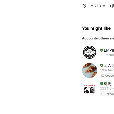
〒713-811
You might like
Accounts others ar
EMPI
191 friend
エム
1,962 frie
Coupo
鳥周
333 frien
Takeo