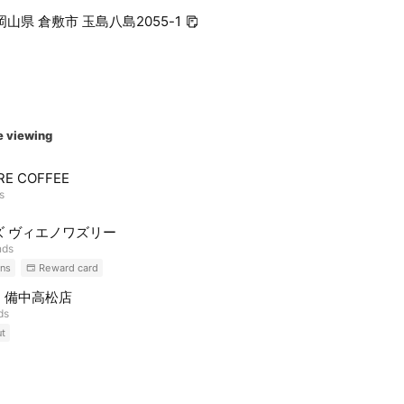
3 岡山県 倉敷市 玉島八島2055-1
e viewing
RE COFFEE
s
ズ ヴィエノワズリー
nds
ns
Reward card
 備中高松店
ds
ut