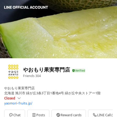
やおもり果実専門店
Friends
304
やおもり果実専門店
北海道 旭川市 緑が丘3条3丁目1番地4号 緑が丘中央ストアー1階
Closed
yaomori-fruits.jp/
Sun
10:00 - 18:00
Mon
10:00 - 18:00
Tue
10:00 - 18:00
Chat
Posts
Reward cards
LINE Call (fre