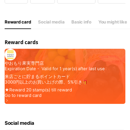
Wed
Closed
Thu
10:00 - 18:00
Fri
10:00 - 18:00
Sat
10:00 - 18:00
Reward card
Social media
Basic info
You might like
毎週水曜日はお休み
Reward cards
Social media