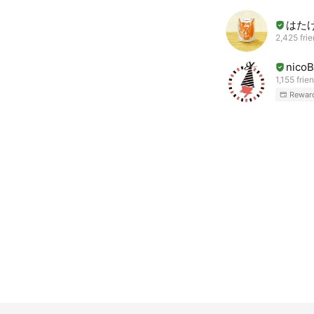
はた
2,425 fri
nico
1,155 frie
Rewar