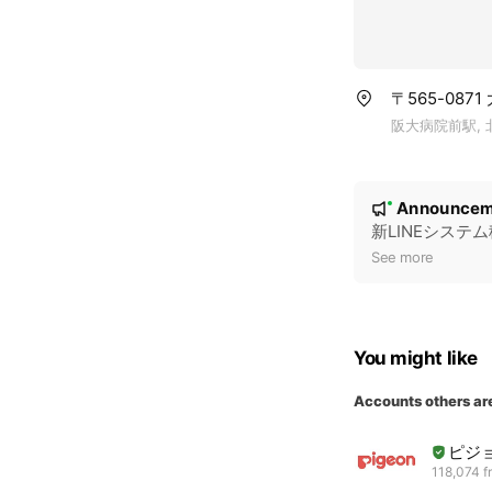
〒565-087
阪大病院前駅, 
N
Announcem
New
o
新LINEシステ
t
See more
i
c
e
You might like
Accounts others ar
ピジ
118,074 f