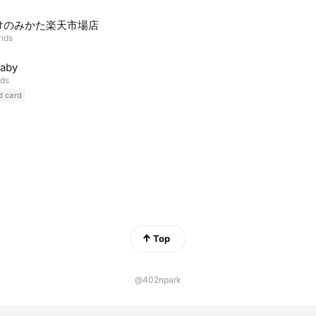
けのみかた楽天市場店
ends
Baby
nds
d card
Top
@402npark