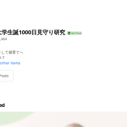
学生誕1000日見守り研究
,464
そして個育てへ
-7
 other items
Posts
ed