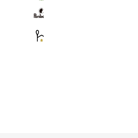
Ponbaby(公式)
11,205 friends
homeal
15,495 friends