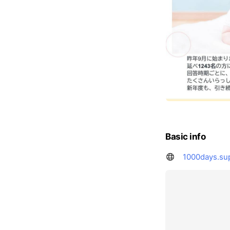
Basic info
1000days.su