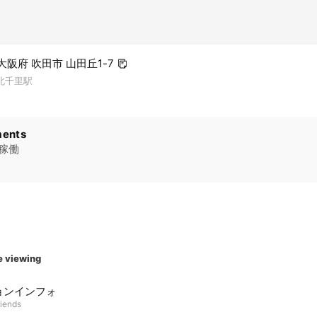
1 大阪府 吹田市 山田丘1-7
北千里駅
ents
ム稼働
e viewing
ョンインフォ
riends