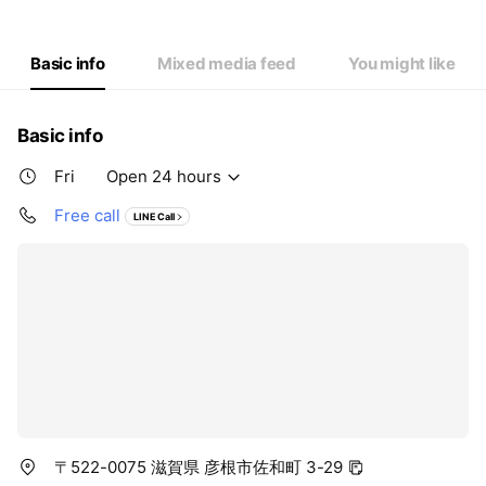
Wed
Open 24 hours
Thu
Open 24 hours
Fri
Open 24 hours
Basic info
Mixed media feed
You might like
Sat
Open 24 hours
Basic info
Fri
Open 24 hours
Free call
LINE Call
〒522-0075 滋賀県 彦根市佐和町 3-29