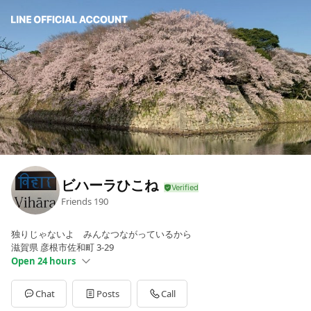
ビハーラひこね
Friends
190
独りじゃないよ みんなつながっているから
滋賀県 彦根市佐和町 3-29
Open 24 hours
Sun
Open 24 hours
Mon
Open 24 hours
Chat
Posts
Call
Tue
Open 24 hours