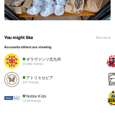
You might like
See more
Accounts others are viewing
ギラヴァンツ北九州
20,984 friends
アトリエセピア
447 friends
Noble Kids
1,436 friends