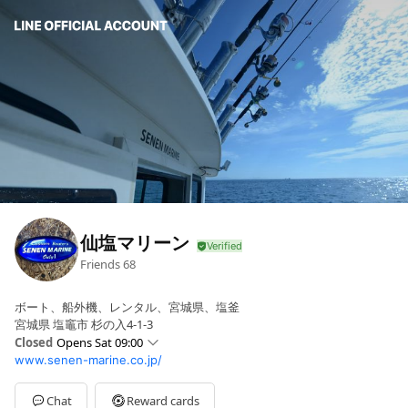
仙塩マリーン
Friends
68
ボート、船外機、レンタル、宮城県、塩釜
宮城県 塩竈市 杉の入4-1-3
Closed
Opens Sat 09:00
www.senen-marine.co.jp/
Sun
09:00 - 17:30
Mon
09:00 - 18:00
Tue
Closed
Chat
Reward cards