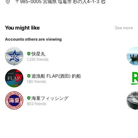
〒985-0005 宮城県 塩竈市 杉の入4-1-3
You might like
See more
Accounts others are viewing
快星丸
1,292 friends
遊漁船 FLAP(酒田) 釣船
180 friends
海童フィッシング
802 friends