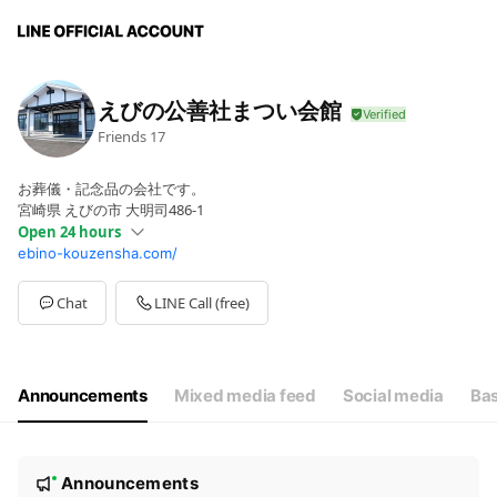
えびの公善社まつい会館
Friends
17
お葬儀・記念品の会社です。
宮崎県 えびの市 大明司486-1
Open 24 hours
ebino-kouzensha.com/
Sun
Open 24 hours
Mon
Open 24 hours
Tue
Open 24 hours
Chat
LINE Call (free)
Wed
Open 24 hours
Thu
Open 24 hours
Fri
Open 24 hours
Sat
Open 24 hours
Announcements
Mixed media feed
Social media
Bas
記念品のまついは毎週木曜店休日です。
N
Announcements
New