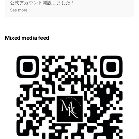
o
公式アカウント開設しました！
t
See more
i
c
e
Mixed media feed