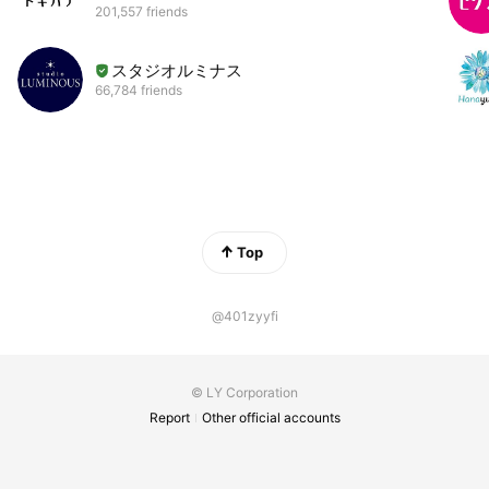
201,557 friends
スタジオルミナス
66,784 friends
Top
@401zyyfi
© LY Corporation
Report
Other official accounts