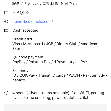
記念品のまついは毎週木曜店休日です。
~ ￥1,000
ebino-kouzensha.com/
Cash accepted
Credit card
Visa / Mastercard / JCB / Diners Club / American
Express
QR code payment
PayPay / Rakuten Pay / d Payment / au PAY
E-money
iD / QUICPay / Transit IC cards / WAON / Rakuten Edy /
nanaco
4 seats (private rooms available), free Wi-Fi, parking
available, no smoking, power outlets available