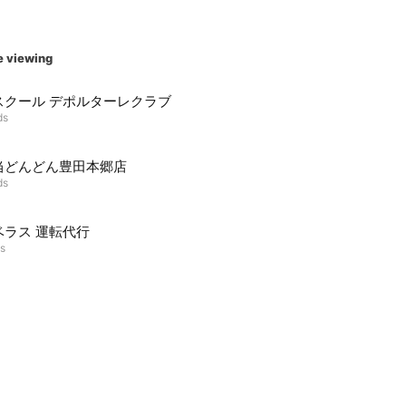
e viewing
スクール デポルターレクラブ
ds
当どんどん豊田本郷店
ds
ベラス 運転代行
ds