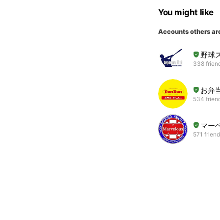
You might like
Accounts others ar
野球
338 frien
お弁
534 frien
マー
571 frien