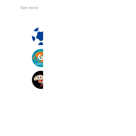
See more
FUTSAL POINTマリノス大和
969 friends
Coupons
Reward card
グッドプレイ公式
3,401 friends
車検のコバック横浜綱島店
426 friends