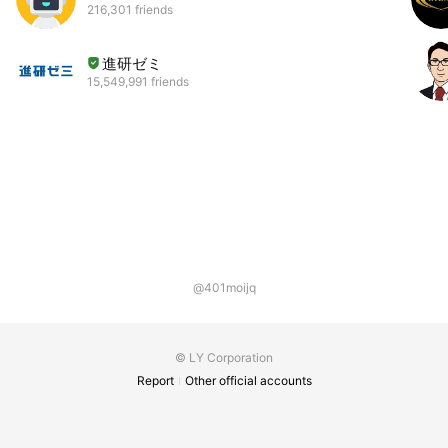
216,301 friends
進研ゼミ
15,549,991 friends
@401moijq
© LY Corporation
Report
Other official accounts