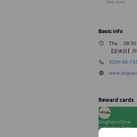
営業時間 9：30
...
See more
トリミングはト
ー程度の大型犬
Basic info
Thu
09:30 
【定休日】月
ワンちゃん・ネ
0299-89-73
www.dogsalo
トリミングが苦
Reward cards
https://www.dog