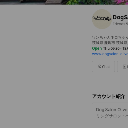
DogS
Friends
5
ワンちゃんネコちゃん
茨城県 鹿嶋市 茨城県鹿
Open
Thu 09:30 - 18:
www.dogsalon-olive
Sun
09:30 - 18:00
Mon
Closed
Tue
09:30 - 18:00
Chat
Wed
09:30 - 18:00
Thu
09:30 - 18:00
Fri
09:30 - 18:00
Sat
09:30 - 18:00
【定休日】月曜日・
アカウント紹介
Dog Salo
ミングサロン・