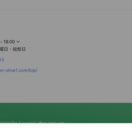
～18：00
イプードルやミニチュアダックスフンドなどの小型犬から、ゴール
まで幅広いサイズのワンちゃんとネコちゃんに対応しています。
- 18:00
曜日・祝祭日
コちゃんの皮膚・被毛に優しいケアを心がけています。
53
n-olive1.com/top/
手な子もどうぞ安心してお任せください。
salon-olive1.com/top/