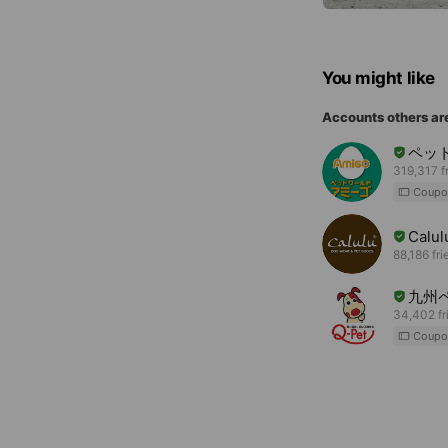
You might like
Accounts others ar
ペッ
319,317 f
Coupo
Calul
88,186 fri
九州
34,402 fr
Coupo