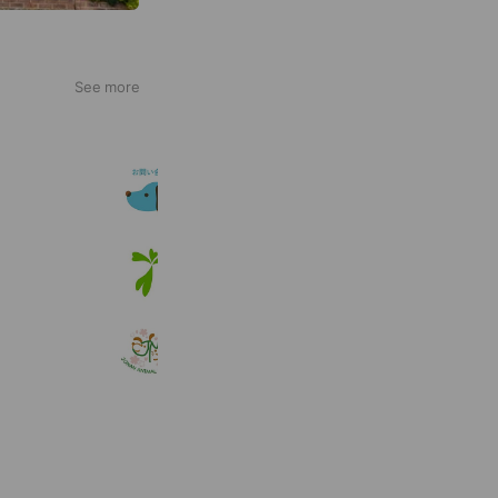
See more
Coo&RIKUお問い合せ用アカウント
222,005 friends
アニコム
829,813 friends
Coupons
Reward card
常南どうぶつ病院
473 friends