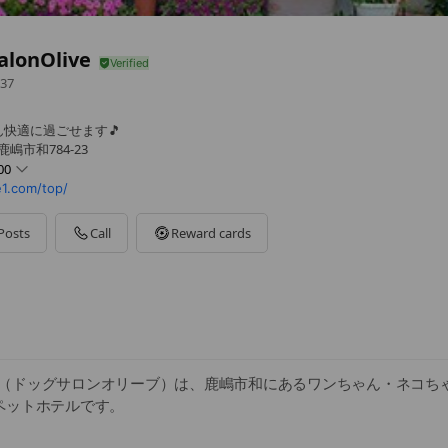
alonOlive
37
快適に過ごせます🎵
嶋市和784-23
00
1.com/top/
Posts
Call
Reward cards
祝祭日
n Olive（ドッグサロンオリーブ）は、鹿嶋市和にあるワンちゃん・ネコ
ペットホテルです。