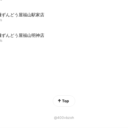
麺ずんどう屋福山駅家店
ds
麺ずんどう屋福山明神店
ds
Top
@400vbzoh