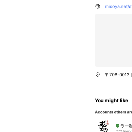
misoya.net/s
〒708-001
You might like
Accounts others ar
ラー
272 frien