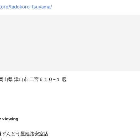
tore/tadokoro-tsuyama/
3 岡山県 津山市 二宮６１０−１
e viewing
麺ずんどう屋姫路安室店
ds