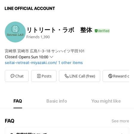
リトリート・ラボ 整体
Friends
1,390
宮崎県 宮崎市 広島1−3−18 サンハイツ平田101
Closed
Opens Sun 10:00
seitai-retreat-miyazaki.com/
1 other items
Sun
10:00 - 21:00
Mon
10:00 - 21:00
Tue
10:00 - 21:00
Chat
Posts
LINE Call (free)
Reward car
Wed
10:00 - 21:00
Thu
10:00 - 21:00
Fri
10:00 - 21:00
Sat
10:00 - 21:00
FAQ
Basic info
You might like
FAQ
See more