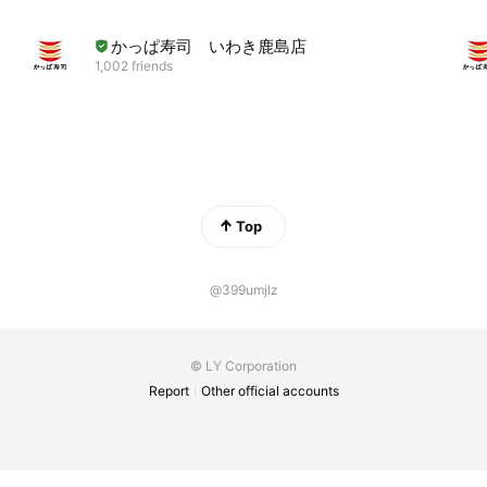
かっぱ寿司 いわき鹿島店
1,002 friends
Top
@399umjlz
© LY Corporation
Report
Other official accounts