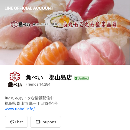
魚べい 郡山島店
Friends
14,284
魚べいのおトクな情報配信中
福島県 郡山市 島一丁目18番1号
www.uobei.info/
Chat
Coupons