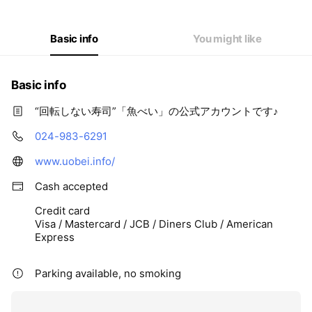
Basic info
You might like
Basic info
“回転しない寿司”「魚べい」の公式アカウントです♪
024-983-6291
www.uobei.info/
Cash accepted
Credit card
Visa / Mastercard / JCB / Diners Club / American
Express
Parking available, no smoking