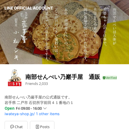
南部せんべい乃巖手屋 通販
Friends
2,033
南部せんべい乃巖手屋の公式通販です。
岩手県 二戸市 石切所字前田４１番地の１
Open
Fri 09:00 - 16:00
iwateya-shop.jp/
1 other items
Sun
Closed
Mon
09:00 - 16:00
Tue
09:00 - 16:00
Chat
Posts