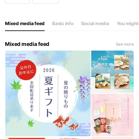
Wed
09:00 - 16:00
Thu
09:00 - 16:00
Fri
09:00 - 16:00
Sat
Closed
Mixed media feed
Basic info
Social media
You might 
土・日・祝日、お盆期間、年末年始はお休みです。
Mixed media feed
See more