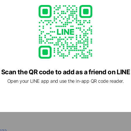
Scan the QR code to add as a friend on LINE
cial media
Open your LINE app and use the in-app QR code reader.