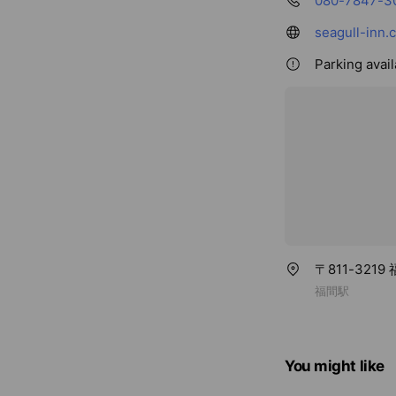
080-7847-3
seagull-inn.
Parking avai
〒811-3219
福間駅
You might like