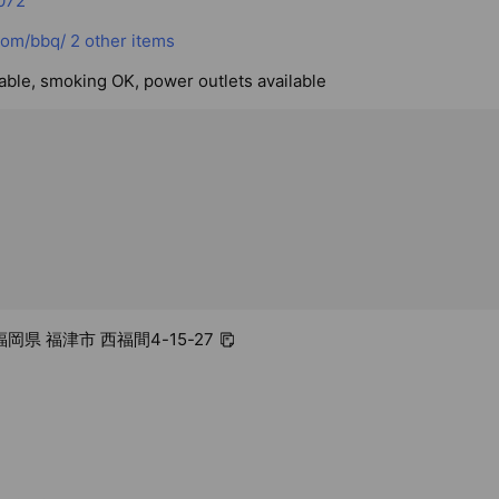
072
com/bbq/
2 other items
lable, smoking OK, power outlets available
 福岡県 福津市 西福間4-15-27