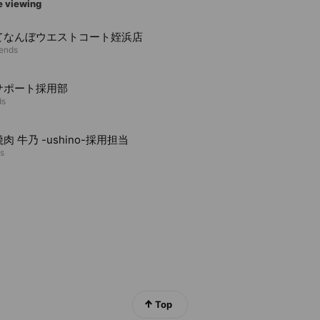
e viewing
てなんぼウエストコート姪浜店
iends
サポート採用部
ds
肉 牛乃 -ushino-採用担当
ds
Top