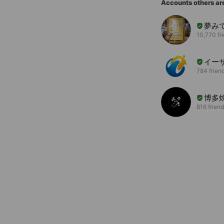
Accounts others ar
夢み
10,770 fr
イー
784 frien
博多焼
816 frien