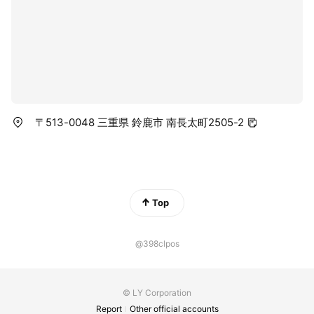
〒513-0048 三重県 鈴鹿市 南長太町2505-2
Top
@398clpos
© LY Corporation
Report
Other official accounts