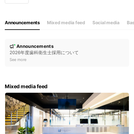
Wed
08:30 - 18:30
Thu
08:30 - 18:30
Fri
08:30 - 18:30
Sat
08:20 - 18:00
Announcements
Mixed media feed
Social media
Bas
N
Announcements
New
o
2026年度歯科衛生士採用について
t
See more
i
c
e
Mixed media feed