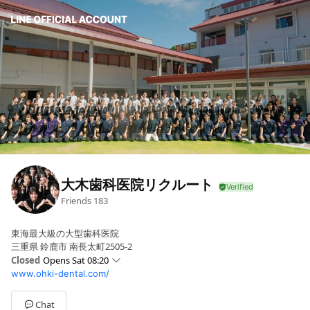
大木歯科医院リクルート
Friends
183
東海最大級の大型歯科医院
三重県 鈴鹿市 南長太町2505-2
Closed
Opens Sat 08:20
www.ohki-dental.com/
Sun
Closed
Mon
08:30 - 18:30
Tue
08:30 - 18:30
Chat