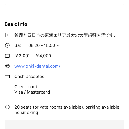
Basic info
鈴鹿と四日市の東海エリア最大の大型歯科医院です♪
Sat
08:20 - 18:00
￥3,001 ~ ￥4,000
www.ohki-dental.com/
Cash accepted
Credit card
Visa / Mastercard
20 seats (private rooms available), parking available,
no smoking