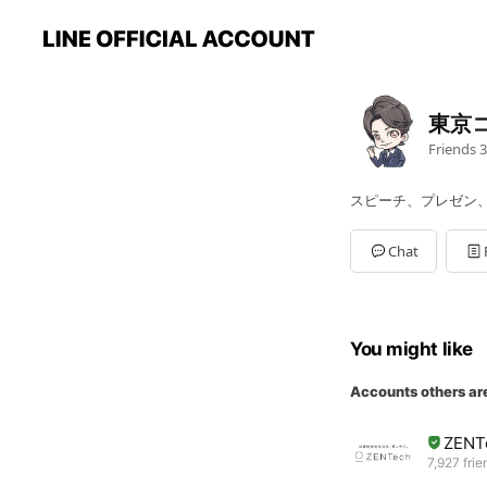
東京
Friends
3
スピーチ、プレゼン
Chat
You might like
Accounts others ar
ZENT
7,927 frie