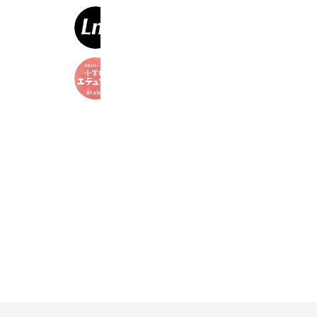
TriathlonLumina
3,964 friends
啓林館
7,821 friends
Coupons
Reward card