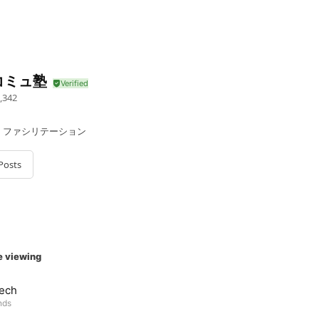
コミュ塾
,342
、ファシリテーション
Posts
e viewing
ech
nds