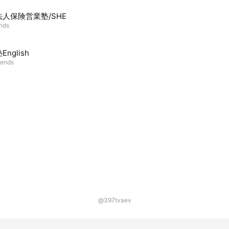
人保険営業塾/SHE
ends
nglish
iends
@397tvaev