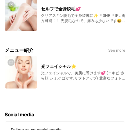
セルフで全身脱毛💕
クリアスキン脱毛で全身綺麗に✨ ＊SHR ＊IPL 両
方可能！！ 光脱毛なので、痛みも少ないです😄
完全個室制‼️男女OK👌 セルフなのでお客様にあっ
た施術方法で無理なく通って頂けます(˶ᐢᗜᐢ˶)✩.*˚
メニュー紹介
See more
光フェイシャル⭐️
光フェイシャルで、美肌に導けます💕 (ニキビ.赤
ら顔.シミ.そばかす.リフトアップ) 豊富なフォト
機能で肌トラブルに対応しております☺️✨️ 気にな
る所を一度に3種類まで選べます♡
Social media
Follow us on social media