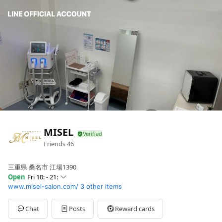
MISEL
Friends
46
三重県 桑名市 江場1390
Open
Fri 10: - 21:
www.misel-salon.com/
3 other items
Sun
10: - 21:
Mon
10: - 21:
Tue
10: - 21:
Chat
Posts
Reward cards
Wed
Closed