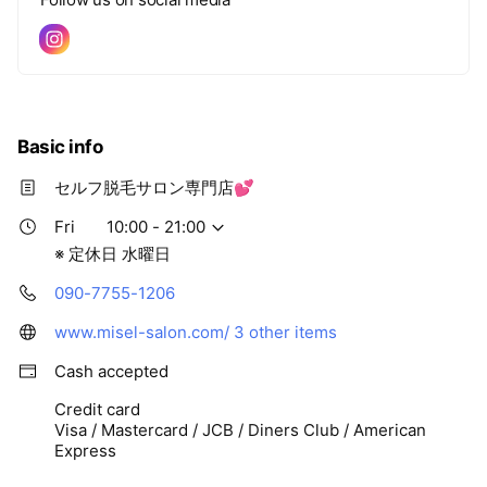
Basic info
セルフ脱毛サロン専門店💕
Fri
10:00 - 21:00
※ 定休日 水曜日
090-7755-1206
www.misel-salon.com/
3 other items
Cash accepted
Credit card
Visa / Mastercard / JCB / Diners Club / American
Express