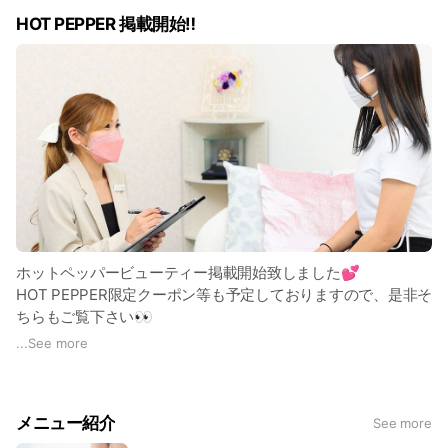
＊完全個室
HOT PEPPER 掲載開始‼️
＊男女OK
セルフなので、お客様にあった施術方法で
自分のペースで行えます😉♥️
※ お試し体験 (30分) 1000円‼️
他にもOPEN特別メニューなどもございますので
この機会にMISELへ是非ともお越し下さい☺️
ホットペッパービューティー掲載開始致しました💕
HOT PEPPER限定クーポン等も予定しておりますので、是非そ
ちらもご覧下さい👀
...
See more
⭐️URLはこちら⬇️⭐️
https://beauty.hotpepper.jp/kr/slnH000727414/
メニュー紹介
See more