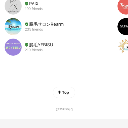
PAIX
190 friends
脱毛サロンRearm
235 friends
脱毛YEBISU
210 friends
Top
@396shjiq