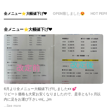
Thu
10: - 21:
Fri
10: - 21:
Sat
10: - 21:
全メニュー⭐️大幅値下げ❤️
OPEN致しました😍
HOT PEP
※ 定休日 水曜日
全メニュー⭐️大幅値下げ❤️
6月より全メニュー大幅値下げ‼️しました👀💕
リピート価格も大変お安くなりましたので、是非とも1ヶ月以
内に足をお運び下さいm(_ _)m
お客様のご来店、心よりお待ちしております🙇‍♀️
...
See more