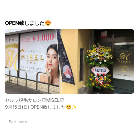
OPEN致しました😍
セルフ脱毛サロン♡MISEL♡
9月15日(日) OPEN致しました😄✨
クリアスキン脱毛で魅せる自分に💕
...
See more
★全身脱毛★光フェイシャル★