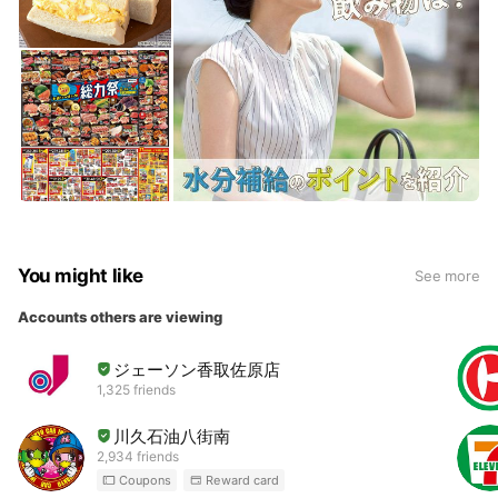
You might like
See more
Accounts others are viewing
ジェーソン香取佐原店
1,325 friends
川久石油八街南
2,934 friends
Coupons
Reward card