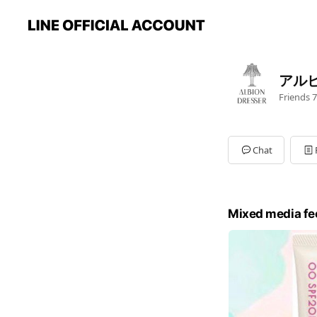
アル
Friends
7
Chat
Mixed media fe