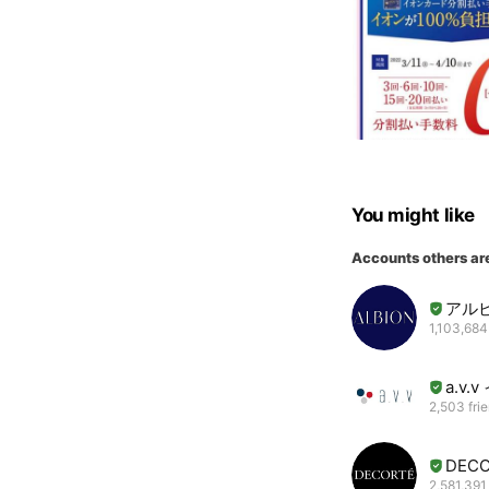
You might like
Accounts others ar
アル
1,103,684
a.v
2,503 fri
DEC
2,581,391