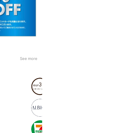
See more
eur3 イオンモール熊本店
4,101 friends
Coupons
Reward card
アルビオン 山形屋
4,710 friends
セブン‐イレブン・ジャパン
20,993,237 friends