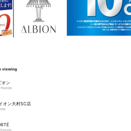
e viewing
ビオン
 friends
.v イオン大村SC店
ends
ORTÉ
 friends