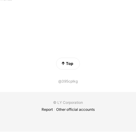
Top
@395cplkg
© LY Corporation
Report
Other official accounts