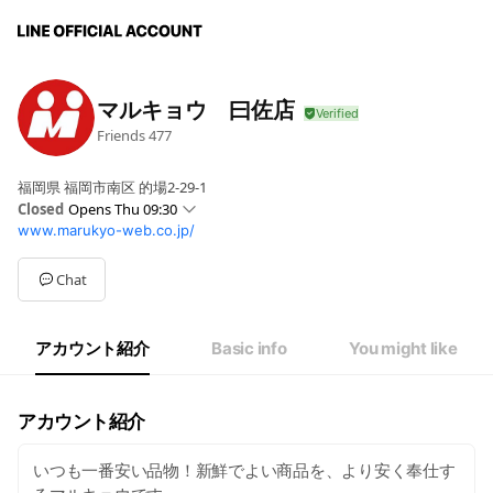
マルキョウ 曰佐店
Friends
477
福岡県 福岡市南区 的場2-29-1
Closed
Opens Thu 09:30
www.marukyo-web.co.jp/
Sun
09:30 - 22:00
Mon
09:30 - 22:00
Tue
09:30 - 22:00
Chat
Wed
09:30 - 22:00
Thu
09:30 - 22:00
Fri
09:30 - 22:00
アカウント紹介
Basic info
You might like
Sat
09:30 - 22:00
9:30～22:00
アカウント紹介
いつも一番安い品物！新鮮でよい商品を、より安く奉仕す