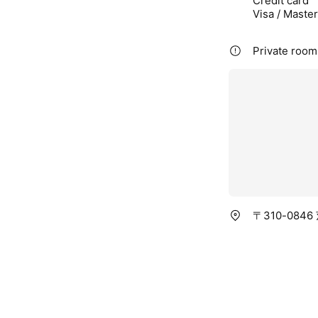
Credit card
Visa / Maste
Private rooms
〒310-084