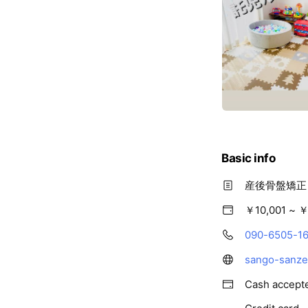
Basic info
産後骨盤矯正
￥10,001 ~ ￥
090-6505-1
sango-sanze
Cash accept