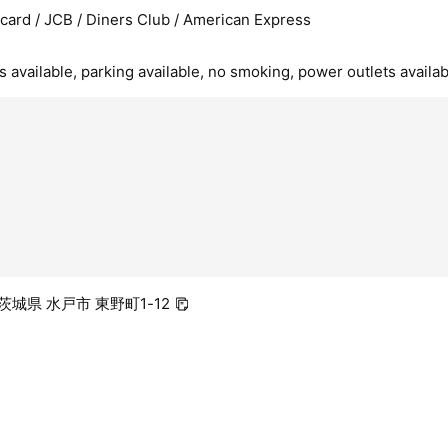
rcard / JCB / Diners Club / American Express
 available, parking available, no smoking, power outlets availab
6 茨城県 水戸市 東野町1-12