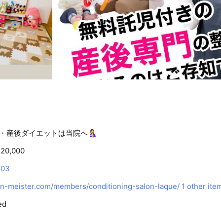
・産後ダイエットは当院へ🤱
20,000
603
n-meister.com/members/conditioning-salon-laque/
1 other ite
ed