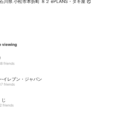
7 石川県 小松市本折町 ８２ ePLANS・タキ屋
e viewing
リ
8 friends
ン‐イレブン・ジャパン
7 friends
くじ
2 friends