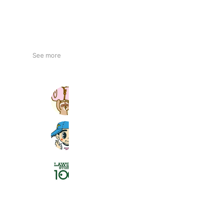
See more
ザブーン小松符津店
759 friends
Coupons
Reward card
新富観光サービス(株)
228 friends
ローソンストア１００
2,711,330 friends