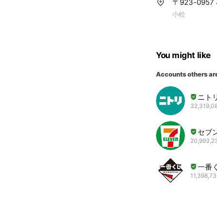
〒923-095
小松
You might like
Accounts others ar
ニト
32,319,08
セブ
20,993,23
一番
11,398,73