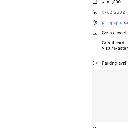
~ ￥1,000
076212332
ps-hp.jpn.p
Cash accept
Credit card
Visa / Maste
Parking avail