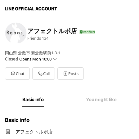
アフェクトルポ店
Friends
134
岡山県 倉敷市 新倉敷駅前1-3-1
Closed
Opens Mon 10:00
Sun
Closed
Mon
10:00 - 17:00
Chat
Call
Posts
Tue
10:00 - 17:00
Wed
10:00 - 17:00
Thu
10:00 - 17:00
Fri
10:00 - 17:00
Basic info
You might like
Sat
10:00 - 17:00
日曜・祝日休（月曜不定休）
Basic info
アフェクトルポ店