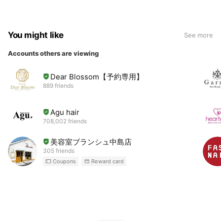
You might like
See more
Accounts others are viewing
Dear Blossom【予約専用】
889 friends
Agu hair
708,002 friends
美容室ブランシュ中島店
305 friends
Coupons
Reward card