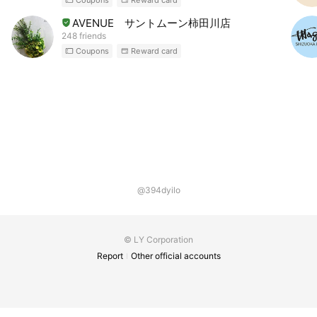
AVENUE サントムーン柿田川店
248 friends
Coupons
Reward card
@394dyilo
© LY Corporation
Report
Other official accounts