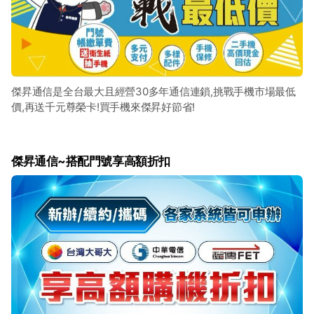
傑昇通信是全台最大且經營30多年通信連鎖,挑戰手機市場最低
價,再送千元尊榮卡!買手機來傑昇好節省!
傑昇通信~搭配門號享高額折扣