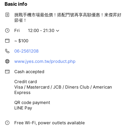
Basic info
挑戰手機市場最低價！搭配門號再享高額優惠！來傑昇好
節省！
Fri
12:00 - 21:30
~ $100
06-2561208
www.jyes.com.tw/product.php
Cash accepted
Credit card
Visa / Mastercard / JCB / Diners Club / American
Express
QR code payment
LINE Pay
Free Wi-Fi, power outlets available