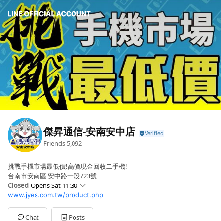
傑昇通信-安南安中店
Friends
5,092
挑戰手機市場最低價!高價現金回收二手機!
台南市安南區 安中路一段723號
Closed
Opens Sat 11:30
www.jyes.com.tw/product.php
Sun
11:30 - 21:30
Mon
12:00 - 21:30
Tue
12:00 - 21:30
Chat
Posts