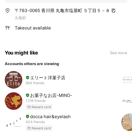
〒763-0065 香川県 丸亀市塩屋町 ５丁目５－８
丸亀駅
Takeout available
You might like
See more
Accounts others are viewing
エリート洋菓子店
964 friends
お菓子なお店-MINO-
1,156 friends
Reward card
docca hair&eyelash
404 friends
Reward card