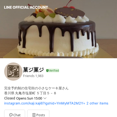
菓ジ菓ジ
Friends
1,983
完全予約制の住宅街の小さなケーキ屋さん
香川県 丸亀市塩屋町 ５丁目５－８
Closed
Opens Sun 15:00
instagram.com/kaji.kaji6?igshid=YmMyMTA2M2Y=
2 other items
Sun
15:00 - 18:00
Mon
15:00 - 18:00
Tue
Closed
Chat
Posts