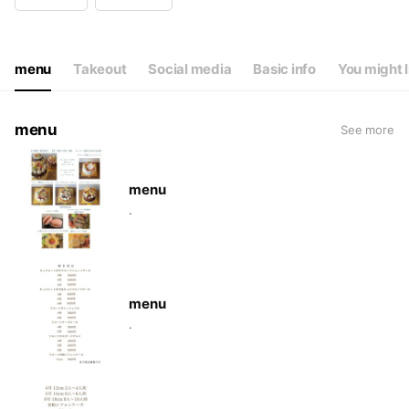
Wed
Closed
Thu
15:00 - 18:00
Fri
15:00 - 18:00
Sat
15:00 - 18:00
menu
Takeout
Social media
Basic info
You might l
毎㈫㈬定休日 臨時休業有り
menu
See more
menu
.
menu
.