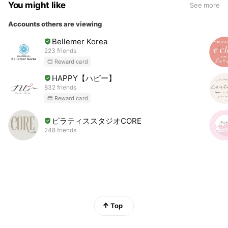
You might like
See more
Accounts others are viewing
Bellemer Korea
223 friends
Reward card
HAPPY【ハピー】
832 friends
Reward card
ピラティススタジオCORE
248 friends
Top