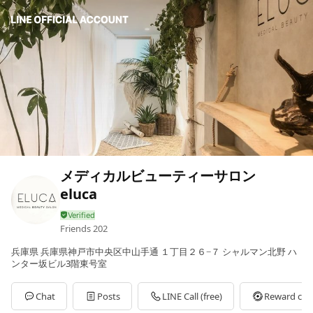
メディカルビューティーサロン
eluca
Friends
202
兵庫県 兵庫県神戸市中央区中山手通 １丁目２６−７ シャルマン北野 ハ
ンター坂ビル3階東号室
Chat
Posts
LINE Call (free)
Reward car