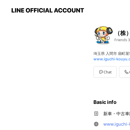
（株
Friends
3
埼玉県 入間市 扇町屋5-
www.iguchi-kouyu.c
Chat
Basic info
新車・中古車
www.iguchi-k