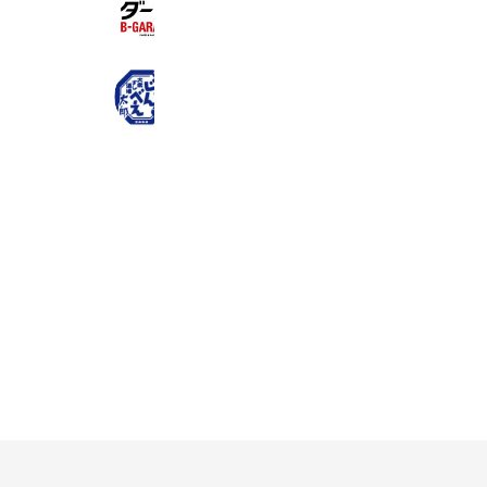
B-GARAGE狭山上広瀬店
965 friends
じんべえ太郎 川越西口店
1,788 friends
Book