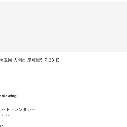
2 埼玉県 入間市 扇町屋5-7-23
e viewing
ェット・レンタカー
riends
AN