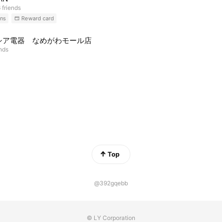
 friends
ns
Reward card
シア電器 なめがわモール店
ends
Top
@392gqebb
© LY Corporation