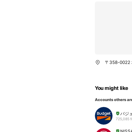
〒358-002
You might like
Accounts others ar
バジ
725,085 f
NISS