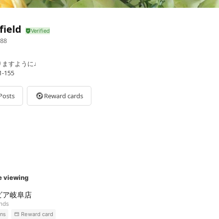
field
88
りますように♩
155
Posts
Reward cards
e viewing
ビア岐阜店
ends
ns
Reward card