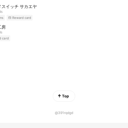
メスイッチ サカエヤ
ds
ns
Reward card
工房
ds
d card
Top
@391rqdgd