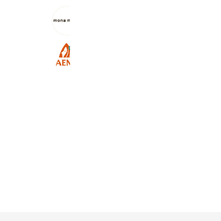
mona mona イオンモール扶桑店
1,969 friends
Coupons
Reward card
アエナ
4,828,347 friends