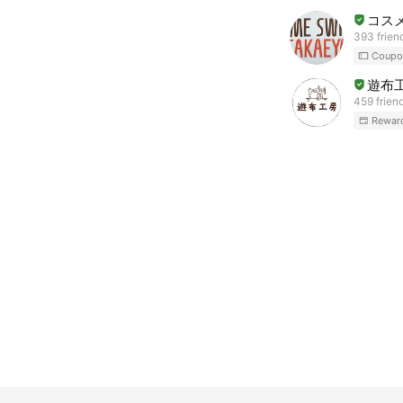
コス
393 frien
Coupo
遊布
459 frien
Rewar