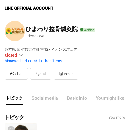
ひまわり整骨鍼灸院
Friends
849
熊本県 菊池郡大津町 室137 イオン大津店内
Closed
himawari-ltd.com/
1 other items
Sun
Closed
Mon
09:00 - 12:00,15:00 - 22:00
Tue
09:00 - 12:00,15:00 - 22:00
Chat
Call
Posts
Wed
09:00 - 12:00,15:00 - 22:00
Thu
09:00 - 12:00,15:00 - 22:00
Fri
09:00 - 12:00,15:00 - 22:00
Sat
09:00 - 13:00
トピック
Social media
Basic info
You might like
日、祝日休み
トピック
See more