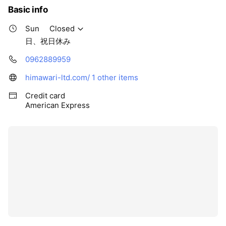
Basic info
Sun
Closed
日、祝日休み
0962889959
himawari-ltd.com/
1 other items
Credit card
American Express