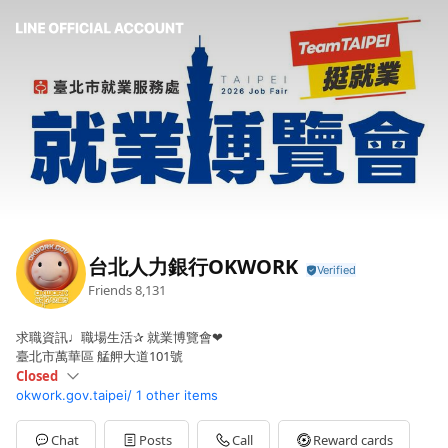
台北人力銀行OKWORK
Friends
8,131
求職資訊♩職場生活✰ 就業博覽會❤
臺北市萬華區 艋舺大道101號
Closed
okwork.gov.taipei/
1 other items
Sun
Closed
Mon
09:00 - 17:00
Tue
09:00 - 17:00
Chat
Posts
Call
Reward cards