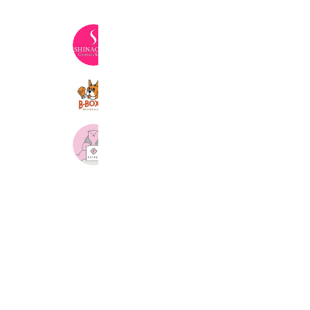
品川美容外科
690,631 friends
Coupons
B-BOXER(かんたんLINE予約)
200 friends
Coupons
FIT365 ガーデンモール木津川
1,562 friends