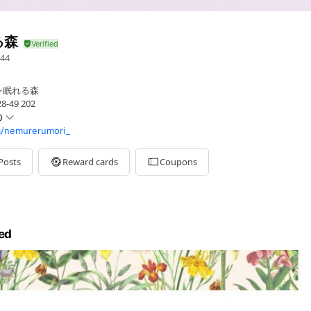
る森
44
ン眠れる森
-49 202
0
/nemurerumori_
Posts
Reward cards
Coupons
営業
ed