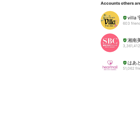
Accounts others ar
vill
603 frien
湘南
3,361,412
はあ
51,062 fr