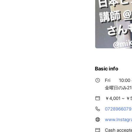
Basic info
Fri
10:00 
金曜日のみ2
￥4,001 ~ ￥
0728966079
www.Instagr
Cash accept