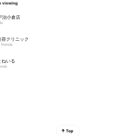
e viewing
a 宇治小倉店
ds
美容クリニック
 friends
とねいる
iends
Top