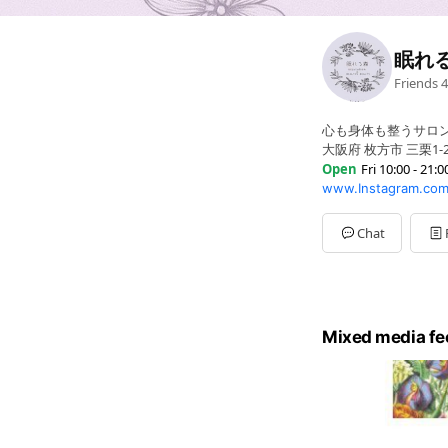
眠れ
Friends
4
心も身体も整うサロ
大阪府 枚方市 三栗1-28
Open
Fri 10:00 - 21:0
www.Instagram.com
Sun
10:00 - 19:30
Mon
10:00 - 19:30
Tue
10:00 - 19:30
Chat
Wed
10:00 - 19:30
Thu
10:00 - 19:30
Fri
10:00 - 21:00
Sat
10:00 - 19:30
金曜日のみ21時まで
Mixed media fe