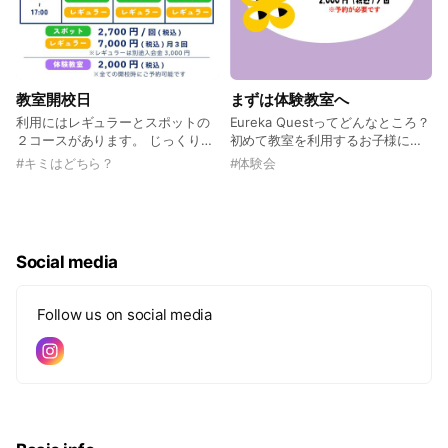
教室開校日
まずは体験教室へ
利用にはレギュラーとスポットの
Eureka Questってどんなところ？
２コースがあります。 じっくりゆ
初めて教室を利用するお子様には
っくり制作派にはレギュラーコー
体験会がオススメ！ Qさんと一緒
#
キミはどちら？
#
体験会
スがオススメ。 その日の気分でお
にまずはEQにあるたくさんの資材
手軽にモノづくり派にはスポット
や道具を試してみよう！
がオススメ。 どちらも資材＆道具
https://forms.gle/jot5SqrAQFMo
が使いたい放題の90分！ ※入会＆
a1Sf8
予約はトークルームで受け付けて
Social media
います。
Follow us on social media