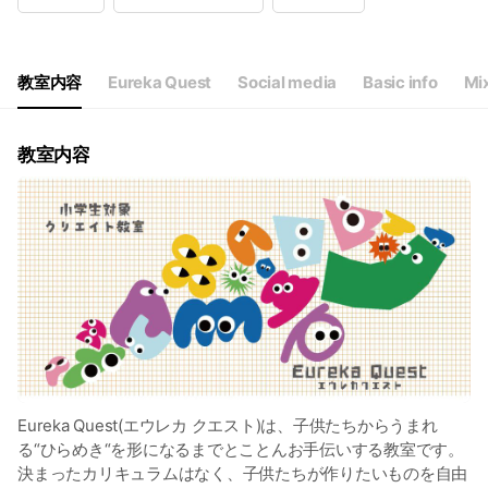
Wed
Closed
Thu
Closed
Fri
15:30 - 17:00
Sat
09:30 - 11:00,13:00 - 17:00
教室内容
Eureka Quest
Social media
Basic info
Mi
月３回／教室カレンダーに基づく
教室内容
Eureka Quest(エウレカ クエスト)は、子供たちからうまれ
る“ひらめき“を形になるまでとことんお手伝いする教室です。
決まったカリキュラムはなく、子供たちが作りたいものを自由