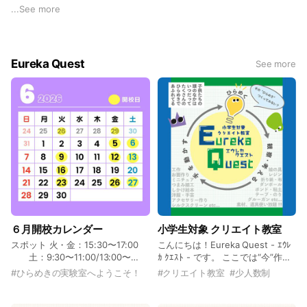
に決め、様々な素材や道具を使って思い思いに制作できる場所
...
See more
です。
入会＆スポット(単発)予約受付中です！！
Eureka Quest
See more
体験会も随時受付中！！
(※最新情報はInstagramで配信中!!)
６月開校カレンダー
小学生対象 クリエイト教室
スポット 火・金：15:30〜17:00
こんにちは！Eureka Quest - ｴｳﾚ
土：9:30〜11:00/13:00〜
ｶ ｸｴｽﾄ - です。 ここでは“今”作り
14:30/15:30〜17:00 レギュラー
たいモノを“今“ひらめいたアイデ
#
ひらめきの実験室へようこそ！
#
クリエイト教室
#
少人数制
火・金：15:30〜17:00 土：
アでイメージを具現化するアトリ
9:30〜11:00/15:30〜17:00 👀初回
エです。 カリキュラムはありませ
利用の方は体験価格でご利用いた
ん。 たくさんの資材と道具を使っ