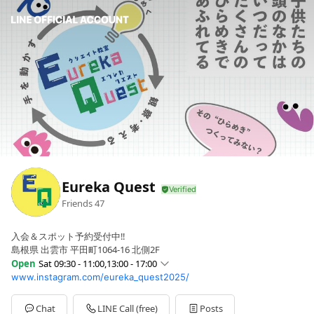
Eureka Quest
Friends
47
入会＆スポット予約受付中‼︎
島根県 出雲市 平田町1064-16 北側2F
Open
Sat 09:30 - 11:00,13:00 - 17:00
www.instagram.com/eureka_quest2025/
Sun
Closed
Mon
Closed
Tue
15:30 - 17:00
Chat
LINE Call (free)
Posts