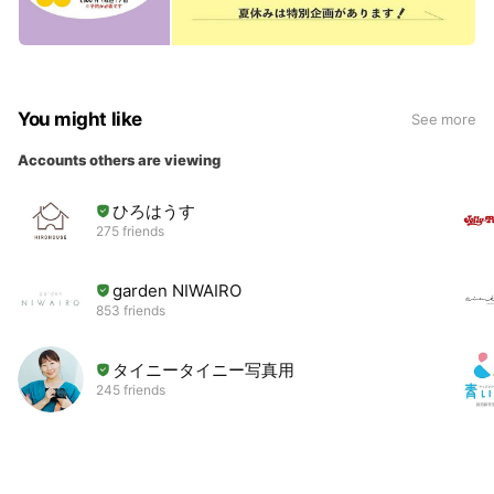
You might like
See more
Accounts others are viewing
ひろはうす
275 friends
garden NIWAIRO
853 friends
タイニータイニー写真用
245 friends