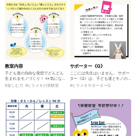
だけます。（2,000円） 👀教室の
て思い思いのモノづくりを楽しみ
様子などは公式インスタグラムを
ましょう！
✅ 👀各種ご予約が必要です。 👀
詳細＆最新情報はInstagramで✅
教室内容
サポーター《Q》
子ども達の自由な発想でどんどん
ここには先生はいません。 サポー
生まれるモノづくり！ 👀気になっ
ター《Q》は、子ども達とモノの
ていた道具や資材を色々と試して
見方や完成までのプロセスを一緒
#
楽しむ力
#
ヒラメキの実験室
#
ヒラメキサポーターQ
みるのも良し！ 👀作りたいモノを
に考えるお手伝いさん。 Qさんと
決めてじっくりゆっくりみるも良
一緒にその“ヒラメキ💡”作ってみ
し！ 👀失敗しても何度だってやり
ない？
直して自分のイメージを完成させ
るのも良し！ Eureka Questは子
ども達から生まれる《楽しむ力》
を応援します！