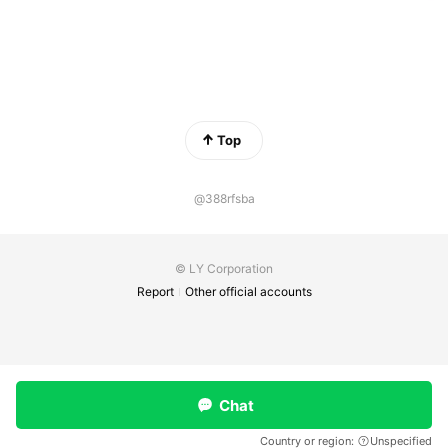
Top
@388rfsba
© LY Corporation
Report
Other official accounts
Chat
Country or region:
Unspecified