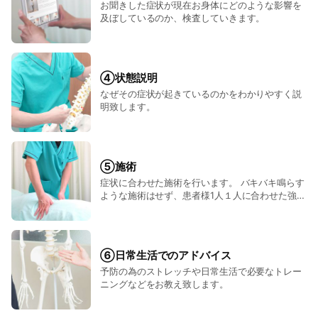
お聞きした症状が現在お身体にどのような影響を
的確に対応して参ります。
及ぼしているのか、検査していきます。
≪ わかりやすい丁寧な説明を心がけています ≫
−−−−−−−−−−−−−−−−−−−−−−−
知識と技術と同じくらい
④状態説明
大切にしている事は「説明力」です。
なぜその症状が起きているのかをわかりやすく説
明致します。
患者様の現在のお身体の状況や
これから行う施術内容などについて、
ご理解・ご納得いただけるよう
⑤施術
難しい専門用語を使用せず、
症状に合わせた施術を行います。 バキバキ鳴らす
わかりやすい言葉を選んで
ような施術はせず、患者様1人１人に合わせた強さ
説明するよう心がけております。
で施術を行います。
しっかり理解され、
承諾をいただいてから施術を行いますので
⑥日常生活でのアドバイス
安心してお任せください。
予防の為のストレッチや日常生活で必要なトレー
ニングなどをお教え致します。
＝＝＝＝＝＝＝＝＝＝＝＝＝＝＝＝＝＝＝＝＝＝＝＝＝＝
ただの肩こり・腰痛だと決め付けていては