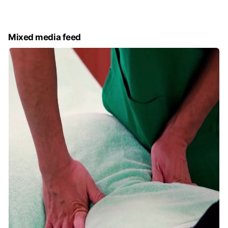
「不調の本質を見極め、根本にアプローチする」
私たちはこの言葉をポリシーとして、
Mixed media feed
全ての患者様にご満足していただけるように
日々取り組んでおります。
≪ 多種多様な技術を駆使し根本改善を目指します ≫
−−−−−−−−−−−−−−−−−−−−−−−−−
人体構造の考え方やPNF・AKA・操体法・
SOT・カイロプラクティック等
様々な手技の中から患者様の症状に
適した施術をご提案いたします。
●マニピュレーション
筋繊維の方向と関節の動きをメインにした
人体の構造力学に基づく技術で、
特に“急性の痛みにオススメ”です。
●カイロプラクティック
日常生活を送る上での姿勢のクセが原因で