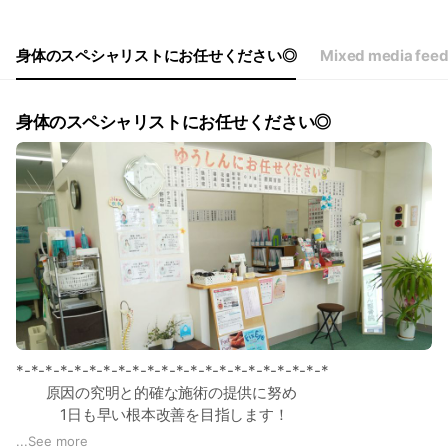
身体のスペシャリストにお任せください◎
Mixed media fee
身体のスペシャリストにお任せください◎
*-*-*-*-*-*-*-*-*-*-*-*-*-*-*-*-*-*-*-*-*-*
原因の究明と的確な施術の提供に努め
1日も早い根本改善を目指します！
*-*-*-*-*-*-*-*-*-*-*-*-*-*-*-*-*-*-*-*-*-*
...
See more