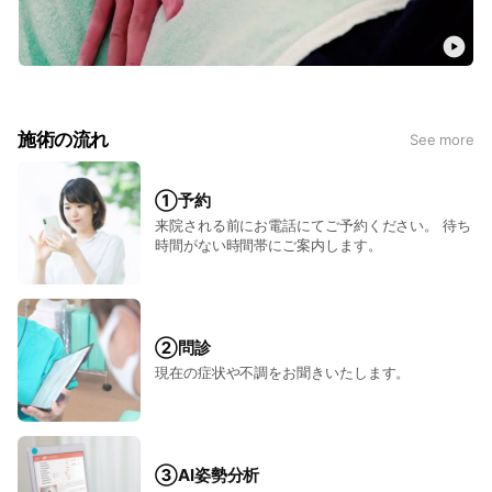
不調が起こる事も少なくありません。
部分的な施術ではなく、全身のバランスを整えながら
本来の身体の状態へと導きます。
●整体
骨格筋や諸関節の“動き”や“こわばり”を
施術の流れ
See more
手技で丁寧に緩ませていく事によって
血流の促進が期待できます。
肩こりなど慢性的な筋肉疲労にもオススメです。
①予約
来院される前にお電話にてご予約ください。 待ち
●テーピング療法
時間がない時間帯にご案内します。
従来の関節固定だけではなく
関節運動がスムーズになるようサポートいたします。
打撲や捻挫など保険適応のケガはもちろん、
②問診
骨盤・腰痛・猫背・O脚矯正、各種マッサージなど
現在の症状や不調をお聞きいたします。
自費施術も豊富にご用意しております。
ぜひあなたのお悩みをお聞かせください！
豊富な経験と知識を基に、
③AI姿勢分析
お一人おひとりの不調の原因に合わせて