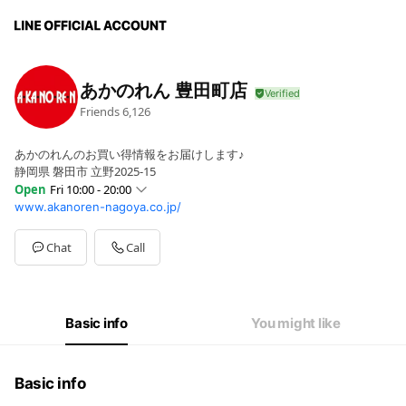
あかのれん 豊田町店
Friends
6,126
あかのれんのお買い得情報をお届けします♪
静岡県 磐田市 立野2025-15
Open
Fri 10:00 - 20:00
www.akanoren-nagoya.co.jp/
Sun
10:00 - 20:00
Mon
10:00 - 20:00
Tue
10:00 - 20:00
Chat
Call
Wed
10:00 - 20:00
Thu
10:00 - 20:00
Fri
10:00 - 20:00
Sat
10:00 - 20:00
Basic info
You might like
営業日又は営業時間を変更する場合がございます。
Basic info