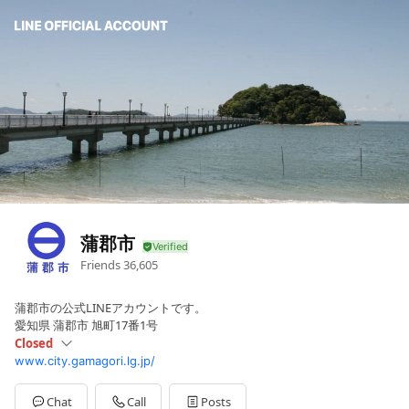
蒲郡市
Friends
36,605
蒲郡市の公式LINEアカウントです。
愛知県 蒲郡市 旭町17番1号
Closed
www.city.gamagori.lg.jp/
Sun
Closed
Mon
08:30 - 17:00
Tue
08:30 - 17:00
Chat
Call
Posts