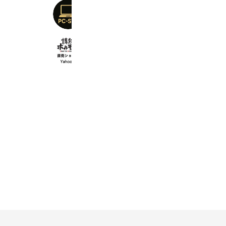
パソコン専門店PCーSTP
3,469 friends
情熱ホルモン直売ショップ Yahoo店
2,551 friends