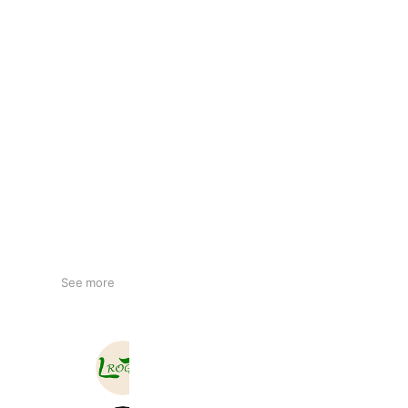
See more
くつろぎYahoo!ショップ
1,864 friends
Coupons