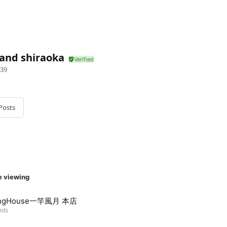
and shiraoka
39
Posts
e viewing
hingHouse一竿風月 本店
nds