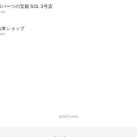
パーツの宝箱 SOL 3号店
ends
お米ショップ
nds
@387yelxk