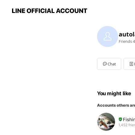
autol
Friends
4
Chat
You might like
Accounts others ar
Fis
1,452 frie