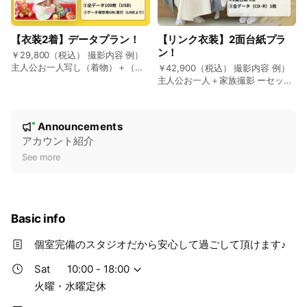
【衣装2着】データプラン！
【リンク衣装】2面台紙プラ
ン！
￥29,800（税込） 撮影内容 例）
主人公お一人写し（着物）＋（ド
￥42,900（税込） 撮影内容 例）
レス）＋家族撮影＋兄弟撮影など
主人公お一人＋家族撮影 ーセット
ーセット内容ー ①衣装2着（お着
内容ー ①お着物 パパ・ママ・主
付け込） ②撮影全カット（USBデ
人公お子様（着付け込） ②2面台
N
ータ） ③データ保存用URL発行
紙仕上がり 1冊 ③撮影全カット
Announcements
New
（LINE）
データ
o
アカウント紹介
t
See more
i
c
e
Basic info
個室完備のスタジオだから安心して過ごして頂けます♪
Sat
10:00 - 18:00
火曜・水曜定休