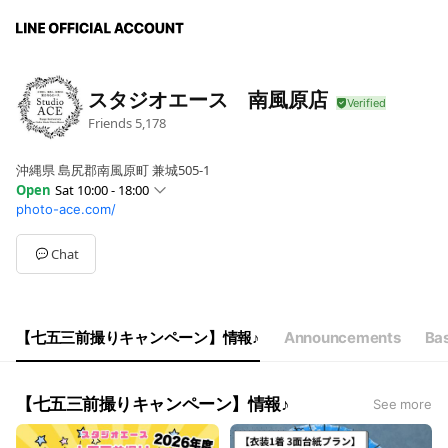
スタジオエース 南風原店
Friends
5,178
沖縄県 島尻郡南風原町 兼城505-1
Open
Sat 10:00 - 18:00
photo-ace.com/
Sun
10:00 - 18:00
Mon
10:00 - 18:00
Tue
Closed
Chat
Wed
Closed
Thu
10:00 - 18:00
Fri
10:00 - 18:00
Sat
10:00 - 18:00
【七五三前撮りキャンペーン】情報♪
Announcements
Bas
火曜・水曜定休
【七五三前撮りキャンペーン】情報♪
See more