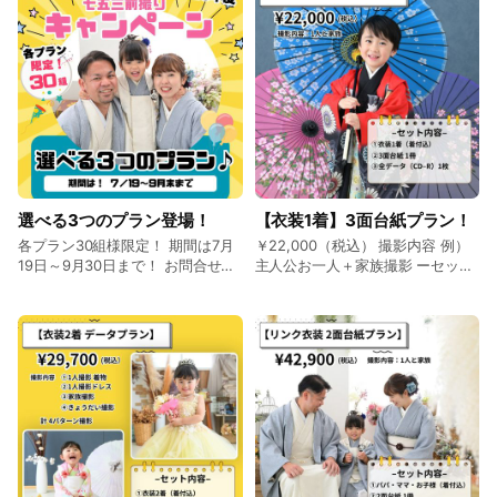
選べる3つのプラン登場！
【衣装1着】3面台紙プラン！
各プラン30組様限定！ 期間は7月
￥22,000（税込） 撮影内容 例）
19日～9月30日まで！ お問合せご
主人公お一人＋家族撮影 ーセット
予約はLINEからお早めにお願いし
内容ー ①衣装 1着（お着付け込）
ます！
②３面台紙仕上がり １冊 ③撮影
全カット（データ付）