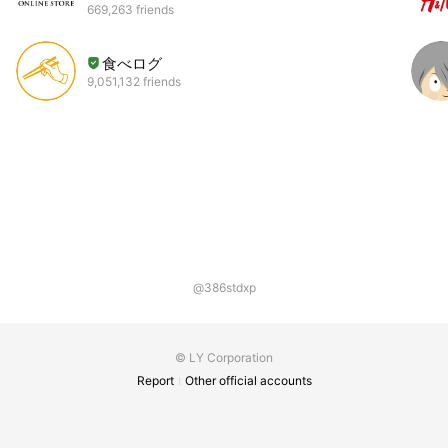
669,263 friends
食べログ
9,051,132 friends
@386stdxp
© LY Corporation
Report
Other official accounts