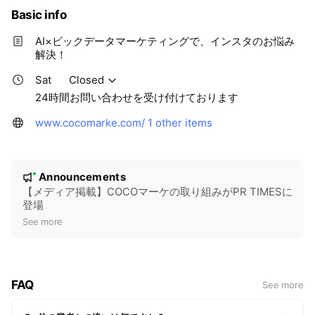
Basic info
AI×ビックデータマーケティングで、インスタのお悩み
解決！
Sat
Closed
24時間お問い合わせを受け付けております
www.cocomarke.com/
1 other items
N
Announcements
New
o
【メディア掲載】COCOマーケの取り組みがPR TIMESに
登場
t
See more
i
c
e
FAQ
See more