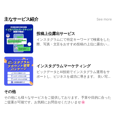
伴走します。
主なサービス紹介
See more
投稿上位露出サービス
インスタグラムにて特定キーワードで検索をした
際、写真・文言をおすすめ投稿の上位に露出いた
します。効率的にターゲット層へのアプローチが
可能です。
インスタグラムマーケティング
ビックデータとAI技術でインスタグラム運用をサ
ポートし、ビジネスを成功に導きます。 良い写真
でも多くの人に露出ができなければ、PR効果が薄
れてしまいます。弊社では人気投稿露出やアカウ
ント管理などを支援し、既存顧客・潜在ターゲッ
その他
ト層に向けて集客や認知度拡大を図ります。
その他にも様々なサービスをご提供しております。予算や目的に合った
ご提案が可能です。お気軽にお問合せくださいませ🌸