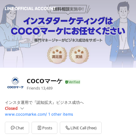
COCOマーケ
Friends
13,489
インスタ運用で『認知拡大』ビジネス成功へ
Closed
www.cocomarke.com/
1 other items
Sun
Closed
Mon
00:00 - 00:00
Tue
00:00 - 00:00
Chat
Posts
LINE Call (free)
Wed
00:00 - 00:00