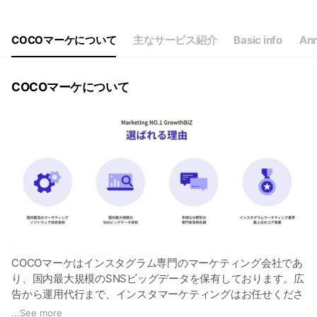
Thu
00:00 - 00:00
Fri
00:00 - 00:00
Sat
Closed
COCOマーケについて
主なサービス紹介
Basic info
An
24時間お問い合わせを受け付けております
COCOマーケについて
COCOマーケはインスタグラム専門のマーケティング会社であ
り、国内最大規模のSNSビッグデータを保有しております。広
告から運用代行まで、インスタマーケティングはお任せくださ
い。独自技術のノウハウを活かし、ビジネスパートナーとして
...
See more