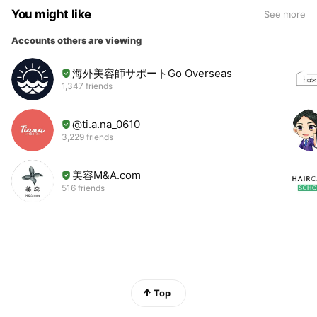
You might like
See more
Accounts others are viewing
海外美容師サポートGo Overseas
1,347 friends
@ti.a.na_0610
3,229 friends
美容M&A.com
516 friends
Top