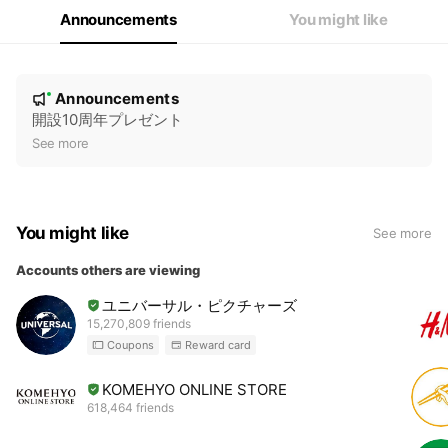
Announcements
You might like
N
Announcements
New
o
開設10周年プレゼント
t
See more
i
c
e
You might like
See more
Accounts others are viewing
ユニバーサル・ピクチャーズ
15,270,809 friends
Coupons
Reward card
KOMEHYO ONLINE STORE
618,464 friends