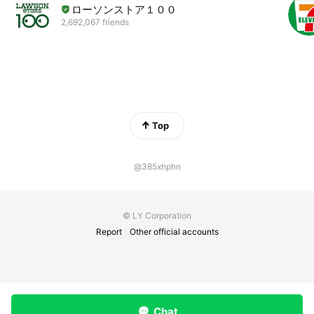
ローソンストア１００
2,692,067 friends
Top
@385xhphn
© LY Corporation
Report
Other official accounts
Chat