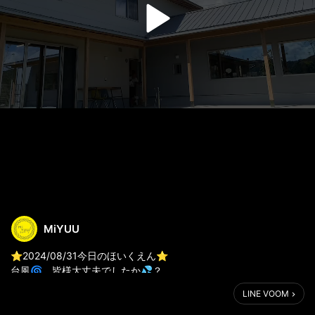
MiYUU
⭐️2024/08/31今日のほいくえん⭐️
台風🌀、皆様大丈夫でしたか💦？
今日は快晴☀️！
LINE VOOM
外エリアにでて気持ちよく楽しく遊んでいました✨