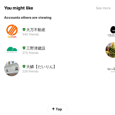
You might like
See more
Accounts others are viewing
大万不動産
540 friends
三野津建設
270 friends
大鱗【だいりん】
226 friends
Top