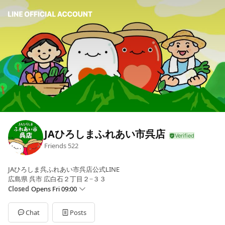
JAひろしまふれあい市呉店
Friends
522
JAひろしま呉ふれあい市呉店公式LINE
広島県 呉市 広白石２丁目２−３３
Closed
Opens Fri 09:00
Sun
09:00 - 18:00
Mon
09:00 - 18:00
Chat
Posts
Tue
09:00 - 18:00