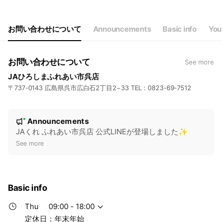
Wed
09:00 - 18:00
Thu
09:00 - 18:00
Fri
09:00 - 18:00
お問い合わせについて
Announcements
Basic info
You
Sat
09:00 - 18:00
定休日：年末年始
お問い合わせについて
See more
JAひろしまふれあい市呉店
〒737-0143 広島県呉市広白石2丁目2−33 TEL : 0823-69-7512
N
Announcements
New
o
JAくれ ふれあい市呉店 公式LINEが登場しました✨
t
See more
i
c
e
Basic info
Thu
09:00 - 18:00
定休日：年末年始